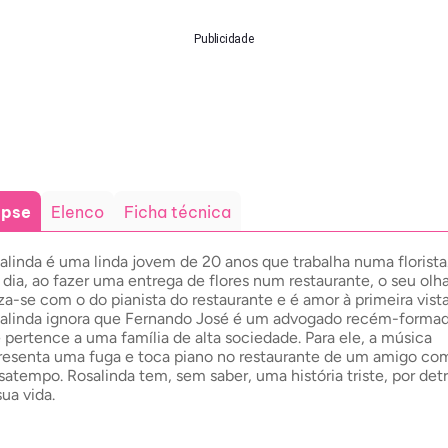
Publicidade
opse
Elenco
Ficha técnica
alinda é uma linda jovem de 20 anos que trabalha numa florista
dia, ao fazer uma entrega de flores num restaurante, o seu olha
za-se com o do pianista do restaurante e é amor à primeira vista
alinda ignora que Fernando José é um advogado recém-forma
 pertence a uma família de alta sociedade. Para ele, a música
resenta uma fuga e toca piano no restaurante de um amigo co
satempo. Rosalinda tem, sem saber, uma história triste, por det
sua vida.