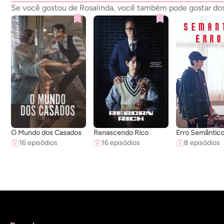
Se você gostou de Rosalinda, você também pode gostar dos 
O Mundo dos Casados
Renascendo Rico
Erro Semântic
16 episódios
16 episódios
8 episódios