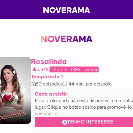
Rosalinda
6,8/10
1h0min
1999
Drama
Temporada 1
80
episódios
44
min. por episódio
Onde assistir
Esse título ainda não está disponível em nen
lugar. Clique no botão abaixo para promovê-lo
destacá-lo.
TENHO INTERESSE