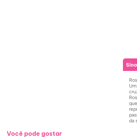
Sin
Ros
Um 
cru
Ros
que
rep
pas
da 
Você pode gostar