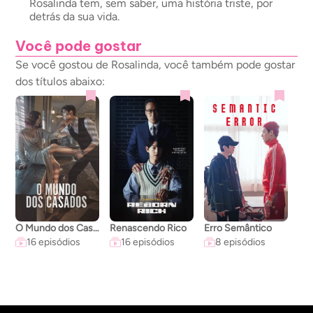
Rosalinda tem, sem saber, uma história triste, por
detrás da sua vida.
Você pode gostar
Se você gostou de Rosalinda, você também pode gostar
dos títulos abaixo:
O Mundo dos Casados
Renascendo Rico
Erro Semântico
A C
16 episódios
16 episódios
8 episódios