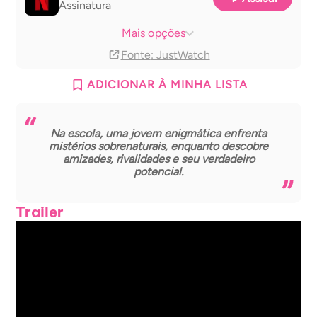
Assinatura
Netflix basic with Ads
Assinatura
Mais opções
Fonte
: JustWatch
ADICIONAR À MINHA LISTA
Na escola, uma jovem enigmática enfrenta
mistérios sobrenaturais, enquanto descobre
amizades, rivalidades e seu verdadeiro
potencial.
Trailer