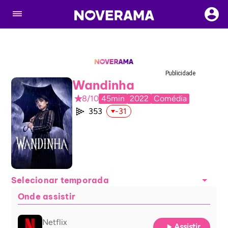
Publicidade
Wandinha
8/10
45min
2022
Comédia
353
-31
Selecionar temporada
Onde assistir
Netflix
Assistir