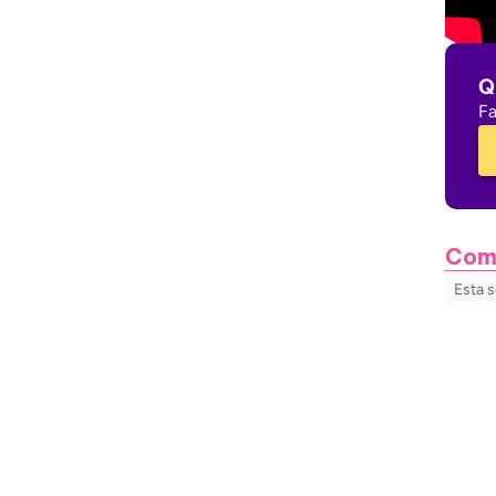
Q
Fa
Com
Esta s