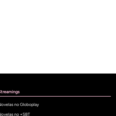
Streamings
Novelas no Globoplay
Novelas no +SBT