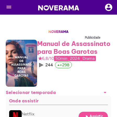
Publicidade
Manual de Assassinato
para Boas Garotas
6,8/10
50min
2024
Drama
244
+
298
Selecionar temporada
Onde assistir
Netflix
Assistir