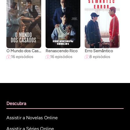
O Mundo dos Casados
Renascendo Rico
Erro Semântico
A C
16 episódios
16 episódios
8 episódios
Descubra
Assistir a Novelas Online
Assistir a Séries Online