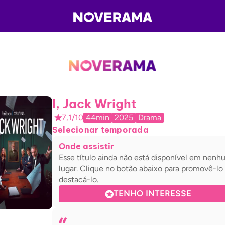
I, Jack Wright
7,1/10
44min
2025
Drama
Selecionar temporada
Onde assistir
Esse título ainda não está disponível em nen
lugar. Clique no botão abaixo para promovê-lo
destacá-lo.
TENHO INTERESSE