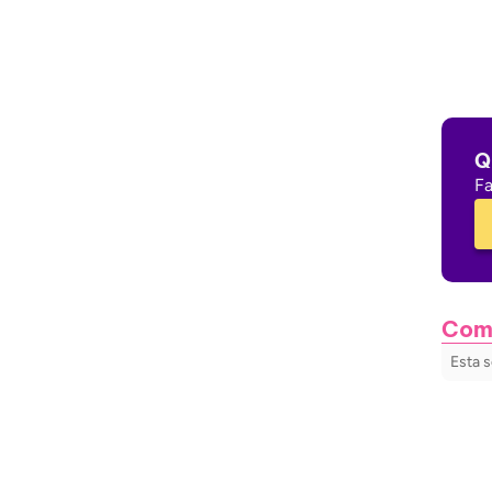
Q
Fa
Com
Esta s