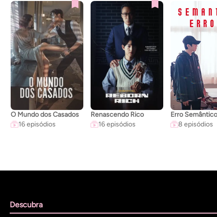
O Mundo dos Casados
Renascendo Rico
Erro Semântic
16 episódios
16 episódios
8 episódios
Descubra