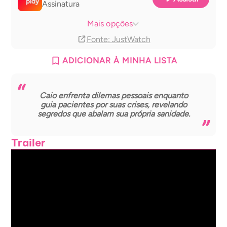
Assinatura
Claro tv+
Assinatura
Mais opções
Fonte
: JustWatch
ADICIONAR À MINHA LISTA
Caio enfrenta dilemas pessoais enquanto
guia pacientes por suas crises, revelando
segredos que abalam sua própria sanidade.
Trailer