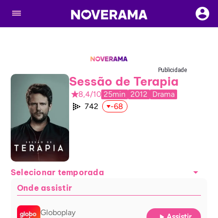
Publicidade
Sessão de Terapia
8,4/10
25min
2012
Drama
742
-68
Selecionar temporada
Onde assistir
Globoplay
Assistir