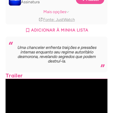
Assinatura
Max Amazon Channel
Assinatura
Mais opções
Fonte
: JustWatch
ADICIONAR À MINHA LISTA
Uma chanceler enfrenta traições e pressões
internas enquanto seu regime autoritário
desmorona, revelando segredos que podem
destruí-la.
Trailer