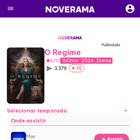
Publicidade
O Regime
6/10
1h0min
2024
Drama
3.379
-15
Selecionar temporada
Onde assistir
Max
Assistir