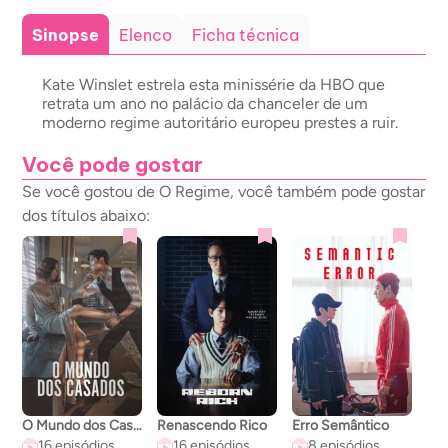
Sinopse
Elenco
Ficha técnica
Kate Winslet estrela esta minissérie da HBO que
retrata um ano no palácio da chanceler de um
moderno regime autoritário europeu prestes a ruir.
Você pode gostar
Se você gostou de O Regime, você também pode gostar
dos títulos abaixo:
O Mundo dos Casados
Renascendo Rico
Erro Semântico
A C
16 episódios
16 episódios
8 episódios