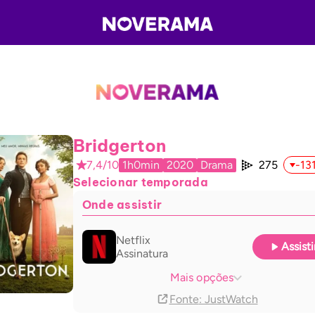
Bridgerton
7,4/10
1h0min
2020
Drama
275
-13
Selecionar temporada
Onde assistir
Netflix
Assisti
Assinatura
Netflix basic with Ads
Assinatura
Mais opções
Fonte
: JustWatch