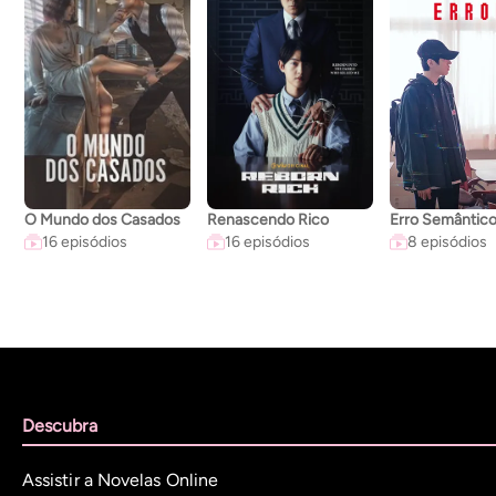
O Mundo dos Casados
Renascendo Rico
Erro Semântic
16 episódios
16 episódios
8 episódios
Descubra
Assistir a Novelas Online