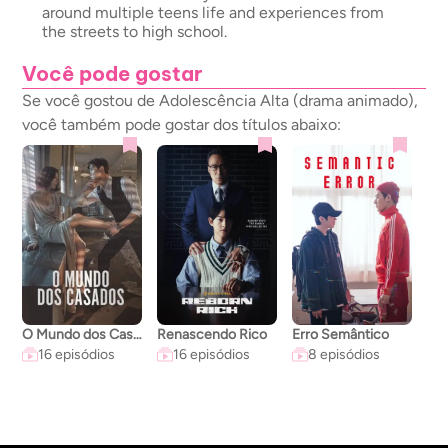
around multiple teens life and experiences from
the streets to high school.
Você pode gostar
Se você gostou de Adolescência Alta (drama animado),
você também pode gostar dos títulos abaixo:
O Mundo dos Casados
Renascendo Rico
Erro Semântico
A C
16 episódios
16 episódios
8 episódios