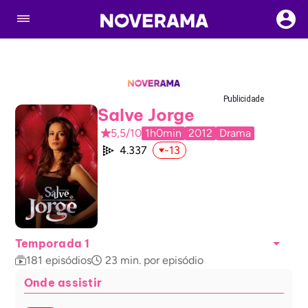
Publicidade
Salve Jorge
5,5/10
1h0min
2012
Drama
4.337
-13
Temporada 1
181
episódios
23
min. por episódio
Onde assistir