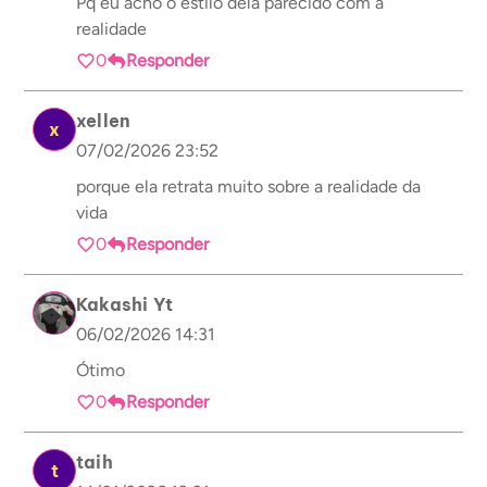
Pq eu acho o estilo dela parecido com a
realidade
0
Responder
xellen
x
07/02/2026 23:52
porque ela retrata muito sobre a realidade da
vida
0
Responder
Kakashi Yt
06/02/2026 14:31
Ótimo
0
Responder
taih
t