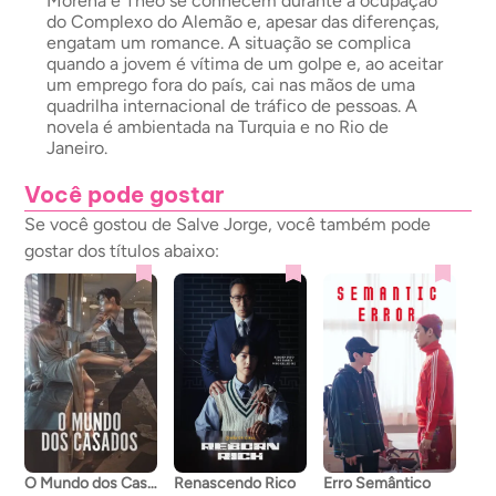
Morena e Théo se conhecem durante a ocupação
do Complexo do Alemão e, apesar das diferenças,
engatam um romance. A situação se complica
quando a jovem é vítima de um golpe e, ao aceitar
um emprego fora do país, cai nas mãos de uma
quadrilha internacional de tráfico de pessoas. A
novela é ambientada na Turquia e no Rio de
Janeiro.
Você pode gostar
Se você gostou de Salve Jorge, você também pode
gostar dos títulos abaixo:
O Mundo dos Casados
Renascendo Rico
Erro Semântico
A C