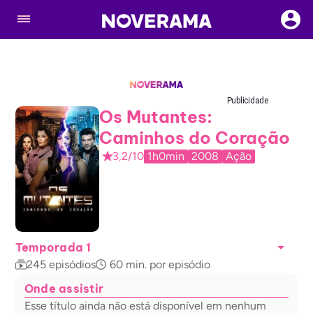
Publicidade
Os Mutantes:
Caminhos do Coração
3,2/10
1h0min
2008
Ação
Temporada 1
245
episódios
60
min. por episódio
Onde assistir
Esse título ainda não está disponível em nenhum