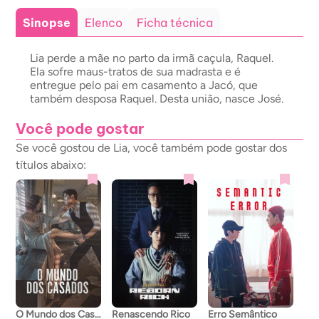
Sinopse
Elenco
Ficha técnica
Lia perde a mãe no parto da irmã caçula, Raquel.
Ela sofre maus-tratos de sua madrasta e é
entregue pelo pai em casamento a Jacó, que
também desposa Raquel. Desta união, nasce José.
Você pode gostar
Se você gostou de Lia, você também pode gostar dos
títulos abaixo:
O Mundo dos Casados
Renascendo Rico
Erro Semântico
A C