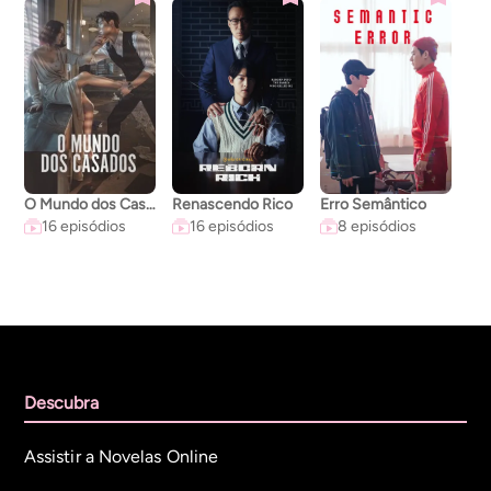
O Mundo dos Casados
Renascendo Rico
Erro Semântico
A C
16 episódios
16 episódios
8 episódios
Descubra
Assistir a Novelas Online