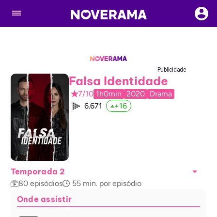
Publicidade
Falsa Identidade
7/10
1h0min
2020
Drama
6.671
+
16
Temporada 2
80
episódios
55
min. por episódio
Onde assistir