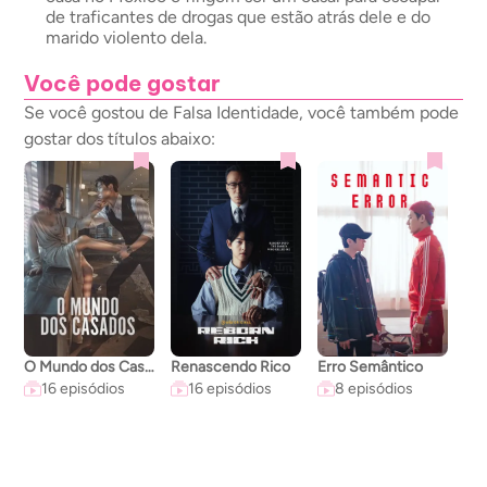
de traficantes de drogas que estão atrás dele e do
marido violento dela.
Você pode gostar
Se você gostou de Falsa Identidade, você também pode
gostar dos títulos abaixo:
O Mundo dos Casados
Renascendo Rico
Erro Semântico
A C
16 episódios
16 episódios
8 episódios