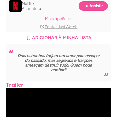
Netflix
Assistir
Assinatura
Netflix basic with Ads
Assinatura
Mais opções
Fonte
: JustWatch
ADICIONAR À MINHA LISTA
Dois estranhos forjam um amor para escapar
do passado, mas segredos e traições
ameaçam destruir tudo. Quem pode
confiar?
Trailer