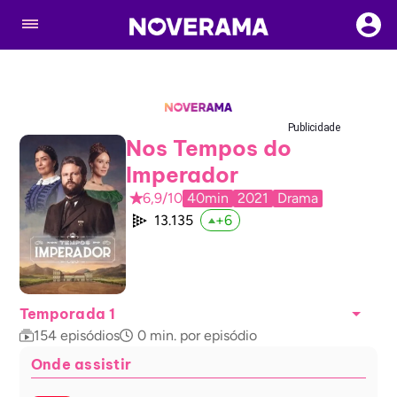
Publicidade
Nos Tempos do
Imperador
6,9/10
40min
2021
Drama
13.135
+
6
Temporada 1
154
episódios
0
min. por episódio
Onde assistir