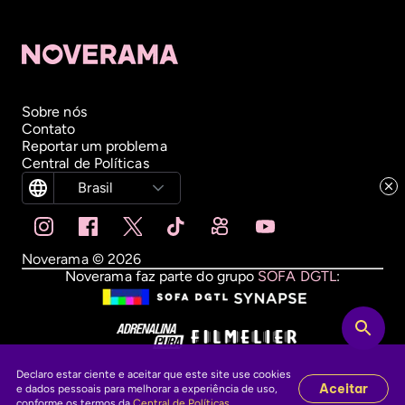
Sobre nós
Contato
Reportar um problema
Central de Políticas
Brasil
Noverama ©
2026
Noverama faz parte do grupo
SOFA DGTL
:
Declaro estar ciente e aceitar que este site use cookies
Aceitar
e dados pessoais para melhorar a experiência de uso,
conforme os termos da
Central de Políticas
.