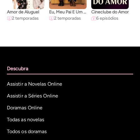
Amor de Aluguel
Eu, Meu Pai E Um Bebê
Cineclube do Amor
2 temporadas
2 temporadas
6 episódios
Descubra
Assistir a Novelas Online
Assistir a Séries Online
Doramas Online
Todas as novelas
Todos os doramas