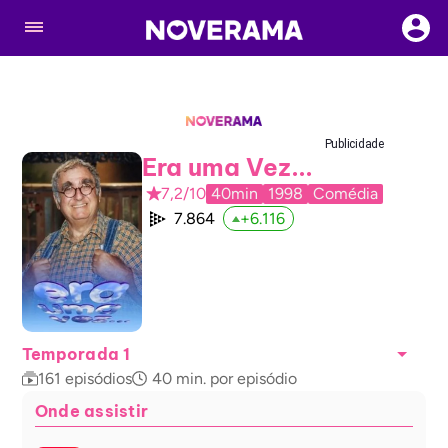
Publicidade
Era uma Vez...
7,2/10
40min
1998
Comédia
7.864
+
6.116
Temporada 1
161
episódios
40
min. por episódio
Onde assistir