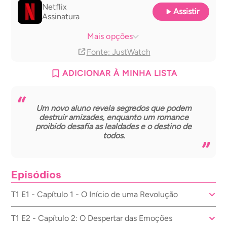
Netflix
Assistir
Assinatura
Netflix basic with Ads
Globoplay
Assinatura
Assinatura
Mais opções
Fonte
: JustWatch
ADICIONAR À MINHA LISTA
Um novo aluno revela segredos que podem
destruir amizades, enquanto um romance
proibido desafia as lealdades e o destino de
todos.
Episódios
T1 E1 - Capítulo 1 - O Início de uma Revolução
T1 E2 - Capítulo 2: O Despertar das Emoções