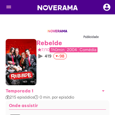
Publicidade
Rebelde
7/10
1h0min
2004
Comédia
419
-98
Temporada 1
215
episódios
0
min. por episódio
Onde assistir