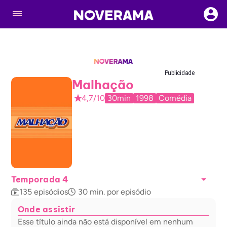
Publicidade
Malhação
4,7/10
30min
1998
Comédia
Temporada 4
135
episódios
30
min. por episódio
Onde assistir
Esse título ainda não está disponível em nenhum