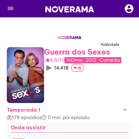
Publicidade
Guerra dos Sexos
4,8/10
1h0min
2012
Comédia
14.418
-6
Temporada 1
179
episódios
0
min. por episódio
Onde assistir