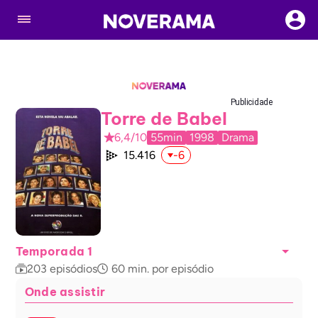
Publicidade
Torre de Babel
6,4/10
55min
1998
Drama
15.416
-6
Temporada 1
203
episódios
60
min. por episódio
Onde assistir