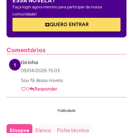
ESSA NOVELA?
Faça login agora mesmo para participar da nossa
comunidade!
QUERO ENTRAR
Comentários
tininha
t
09/04/2026 15:03
Sou fã dessa novela
0
Responder
Publicidade
Sinopse
Elenco
Ficha técnica