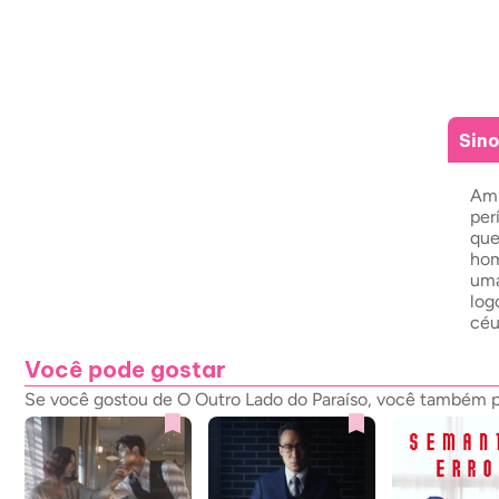
Sin
Amb
per
que
hom
uma
log
céu
Você pode gostar
Se você gostou de O Outro Lado do Paraíso, você também po