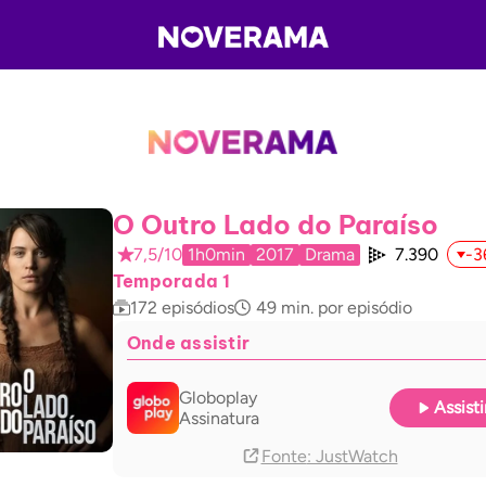
O Outro Lado do Paraíso
7,5/10
1h0min
2017
Drama
7.390
-3
Temporada 1
172
episódios
49
min. por episódio
Onde assistir
Globoplay
Assisti
Assinatura
Fonte
: JustWatch