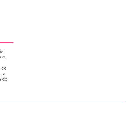
is
os,
 de
ara
á do