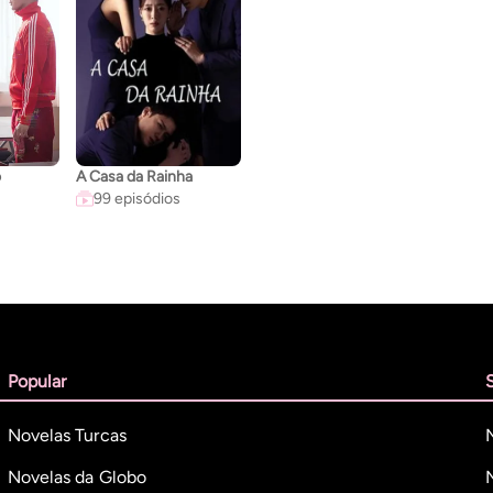
o
A Casa da Rainha
99 episódios
Popular
Novelas Turcas
Novelas da Globo