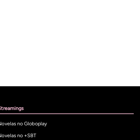
Streamings
Novelas no Globoplay
Novelas no +SBT