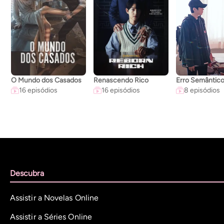
O Mundo dos Casados
Renascendo Rico
Erro Semântic
16 episódios
16 episódios
8 episódios
Descubra
Assistir a Novelas Online
Assistir a Séries Online