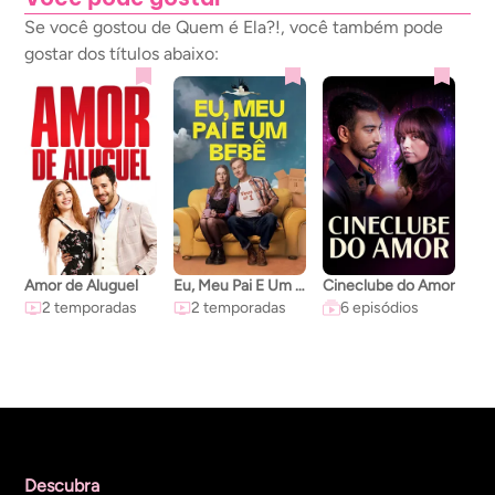
Se você gostou de Quem é Ela?!, você também pode
gostar dos títulos abaixo:
Amor de Aluguel
Eu, Meu Pai E Um Bebê
Cineclube do Amor
2 temporadas
2 temporadas
6 episódios
Descubra