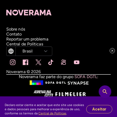
Sobre nós
Contato
Reportar um problema
Central de Políticas
Brasil
Noverama ©
2026
Noverama faz parte do grupo
SOFA DGTL
:
Declaro estar ciente e aceitar que este site use cookies
Aceitar
e dados pessoais para melhorar a experiência de uso,
conforme os termos da
Central de Políticas
.