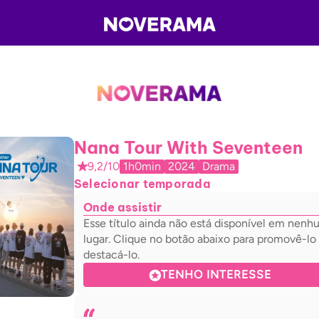
Nana Tour With Seventeen
9,2/10
1h0min
2024
Drama
Selecionar temporada
Onde assistir
Esse título ainda não está disponível em nen
lugar. Clique no botão abaixo para promovê-lo
destacá-lo.
TENHO INTERESSE