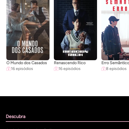
O Mundo dos Casados
Renascendo Rico
Erro Semântic
16 episódios
16 episódios
8 episódios
Descubra