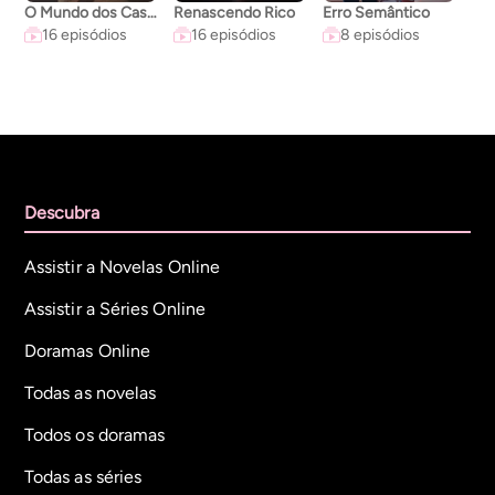
O Mundo dos Casados
Renascendo Rico
Erro Semântico
A C
16 episódios
16 episódios
8 episódios
Descubra
Assistir a Novelas Online
Assistir a Séries Online
Doramas Online
Todas as novelas
Todos os doramas
Todas as séries