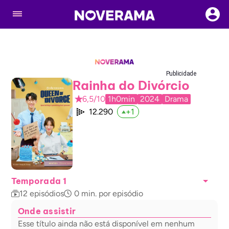
Publicidade
Rainha do Divórcio
6,5/10
1h0min
2024
Drama
12.290
+
1
Temporada 1
12
episódios
0
min. por episódio
Onde assistir
Esse título ainda não está disponível em nenhum