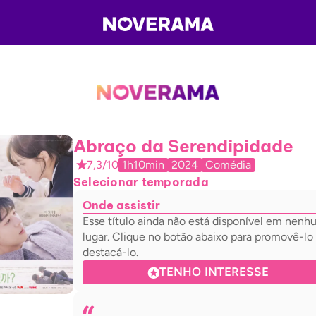
Abraço da Serendipidade
7,3/10
1h10min
2024
Comédia
Selecionar temporada
Onde assistir
Esse título ainda não está disponível em nen
lugar. Clique no botão abaixo para promovê-lo
destacá-lo.
TENHO INTERESSE