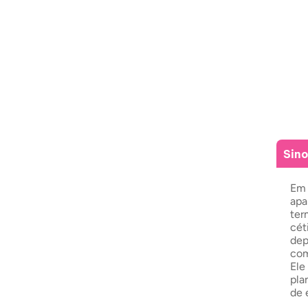
Sin
Em 
apa
ter
cét
dep
com
Ele
pla
de 