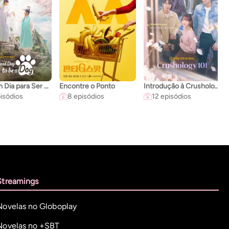
Um Bom Dia para Ser um Cachorro
Encontre o Ponto
Introdução à Crushologia
isódios
8 episódios
12 episódios
Streamings
Novelas no Globoplay
Novelas no +SBT