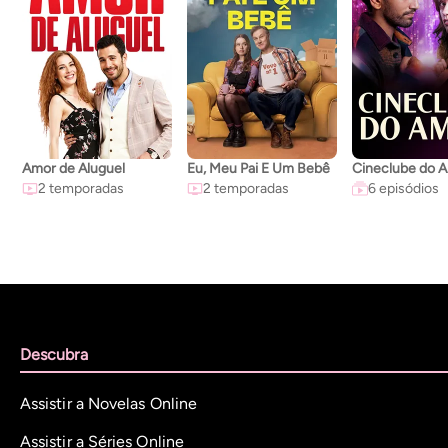
Amor de Aluguel
Eu, Meu Pai E Um Bebê
Cineclube do 
2 temporadas
2 temporadas
6 episódios
Descubra
Assistir a Novelas Online
Assistir a Séries Online