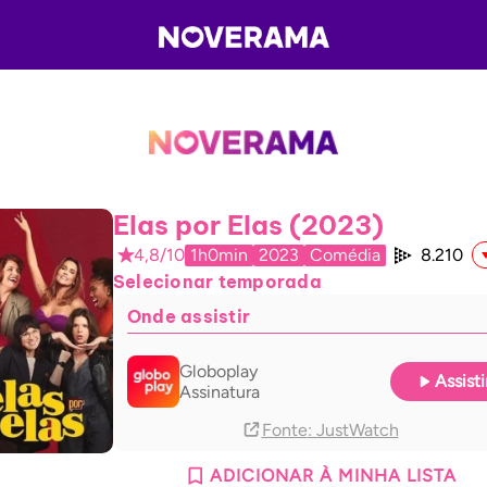
Elas por Elas (2023)
4,8/10
1h0min
2023
Comédia
8.210
Selecionar temporada
Onde assistir
Globoplay
Assisti
Assinatura
Fonte
: JustWatch
ADICIONAR À MINHA LISTA