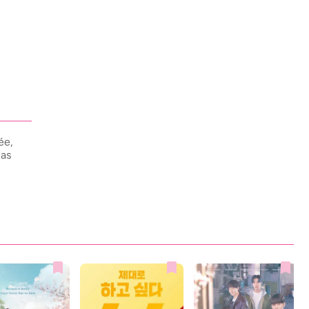
ée,
las