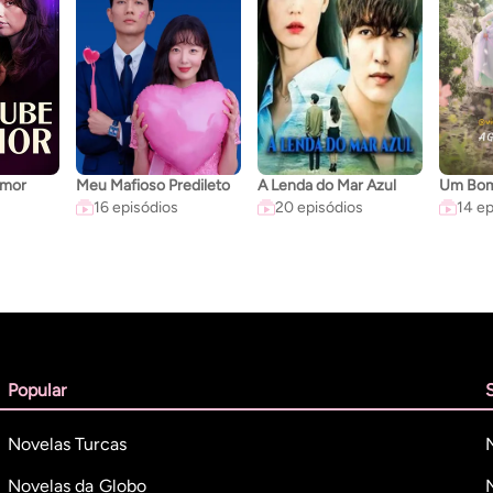
Amor
Meu Mafioso Predileto
A Lenda do Mar Azul
16 episódios
20 episódios
14 ep
Popular
Novelas Turcas
Novelas da Globo