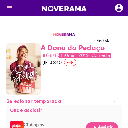
Publicidade
A Dona do Pedaço
6,8/10
1h0min
2019
Comédia
3.840
-8
Selecionar temporada
Onde assistir
Globoplay
Assistir