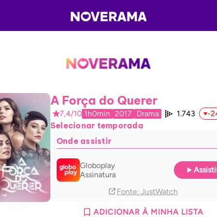
A Força do Querer
7,4/10
1h0min
2017
Drama
1.743
-2
Selecionar temporada
Onde assistir
Globoplay
Assisti
Assinatura
Fonte
: JustWatch
ADICIONAR À MINHA LISTA