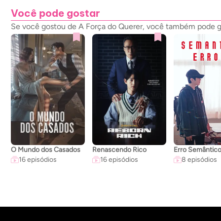
Você pode gostar
Se você gostou de A Força do Querer, você também pode gos
O Mundo dos Casados
Renascendo Rico
Erro Semântic
16 episódios
16 episódios
8 episódios