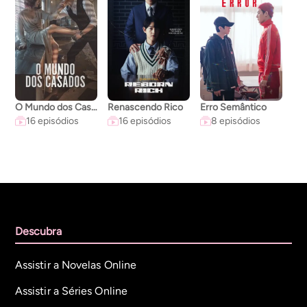
O Mundo dos Casados
Renascendo Rico
Erro Semântico
A C
16 episódios
16 episódios
8 episódios
Descubra
Assistir a Novelas Online
Assistir a Séries Online