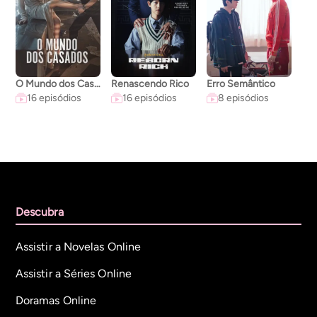
O Mundo dos Casados
Renascendo Rico
Erro Semântico
A C
16 episódios
16 episódios
8 episódios
Descubra
Assistir a Novelas Online
Assistir a Séries Online
Doramas Online