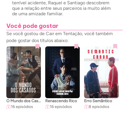
terrível acidente, Raquel e Santiago descobrem
que a relação entre seus parceiros ia muito além
de uma amizade familiar.
Você pode gostar
Se você gostou de Cair em Tentação, você também
pode gostar dos títulos abaixo:
O Mundo dos Casados
Renascendo Rico
Erro Semântico
A C
16 episódios
16 episódios
8 episódios