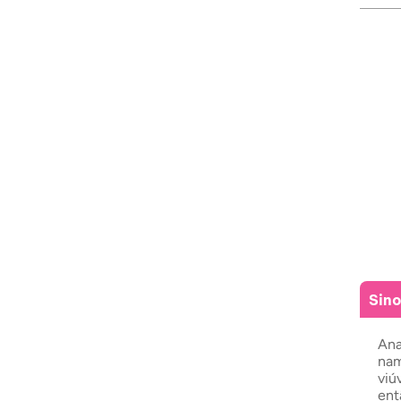
Sin
Ana
nam
viú
ent