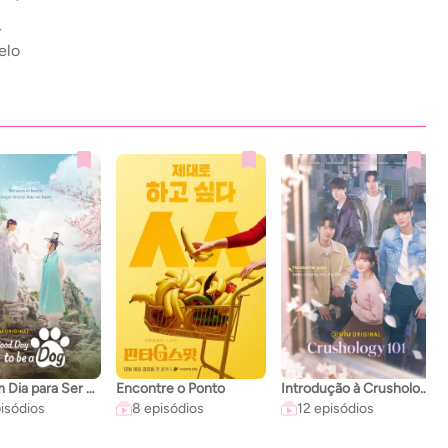
r
elo
Um Bom Dia para Ser um Cachorro
Encontre o Ponto
Introdução à Crushologia
isódios
8 episódios
12 episódios