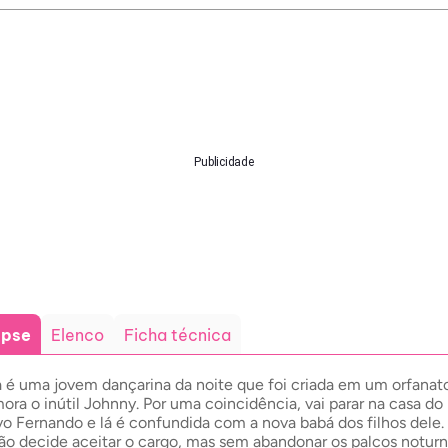
Publicidade
opse
Elenco
Ficha técnica
 é uma jovem dançarina da noite que foi criada em um orfanat
ora o inútil Johnny. Por uma coincidência, vai parar na casa do
vo Fernando e lá é confundida com a nova babá dos filhos dele. 
ão decide aceitar o cargo, mas sem abandonar os palcos noturn