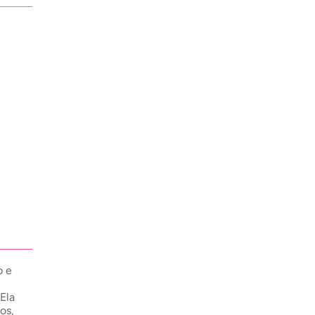
o e
Ela
os,