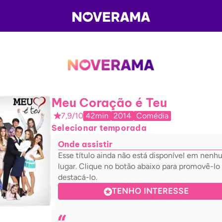
Meu Coração é Teu
7,9/10
42min
2014
Comédia
Selecionar temporada
Onde assistir
Esse título ainda não está disponível em nen
lugar. Clique no botão abaixo para promovê-lo
destacá-lo.
TENHO INTERESSE