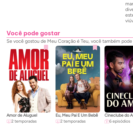
man
div
est
viú
Você pode gostar
Se você gostou de Meu Coração é Teu, você também pode go
Amor de Aluguel
Eu, Meu Pai E Um Bebê
Cineclube do 
2 temporadas
2 temporadas
6 episódios