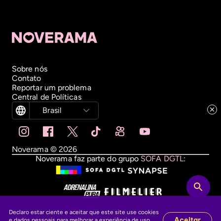
Sobre nós
Contato
Reportar um problema
Central de Políticas
Brasil
Noverama ©
2026
Noverama faz parte do grupo
SOFA DGTL
:
Declaro estar ciente e aceitar que este site use cookies
Aceitar
e dados pessoais para melhorar a experiência de uso,