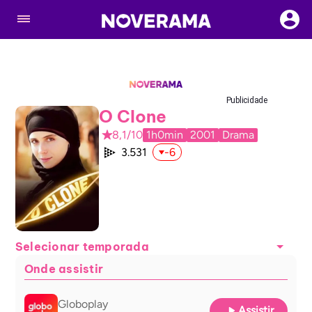
Publicidade
O Clone
8,1/10
1h0min
2001
Drama
3.531
-6
Selecionar temporada
Onde assistir
Globoplay
Assistir