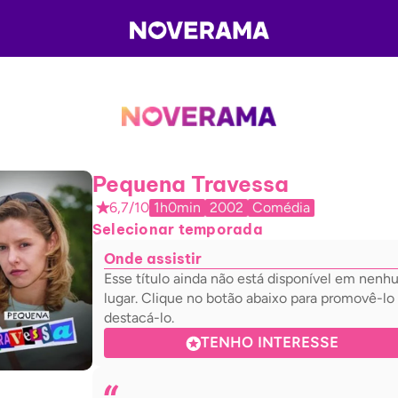
Pequena Travessa
6,7/10
1h0min
2002
Comédia
Selecionar temporada
Onde assistir
Esse título ainda não está disponível em nen
lugar. Clique no botão abaixo para promovê-lo
destacá-lo.
TENHO INTERESSE