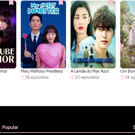
Amor
Meu Mafioso Predileto
A Lenda do Mar Azul
16 episódios
20 episódios
14 ep
Popular