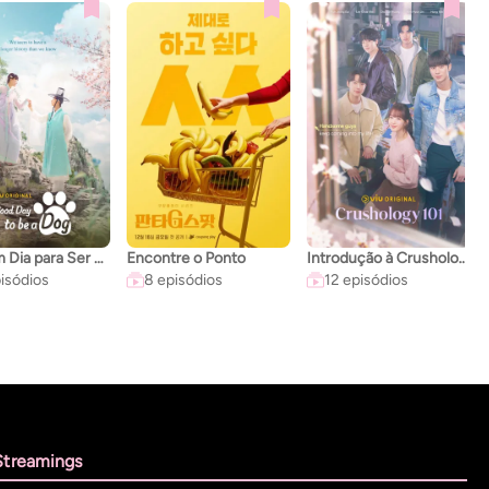
Um Bom Dia para Ser um Cachorro
Encontre o Ponto
Introdução à Crushologia
isódios
8 episódios
12 episódios
Streamings