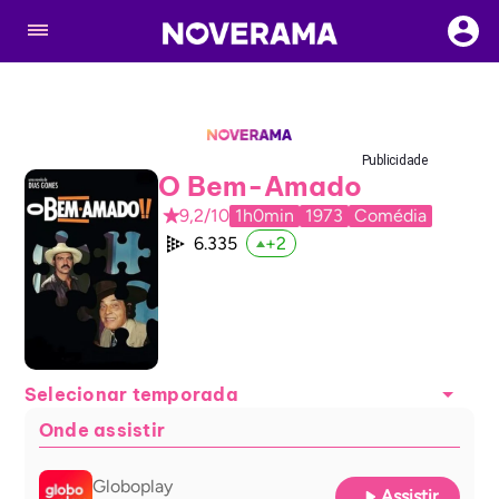
Publicidade
O Bem-Amado
9,2/10
1h0min
1973
Comédia
6.335
+
2
Selecionar temporada
Onde assistir
Globoplay
Assistir