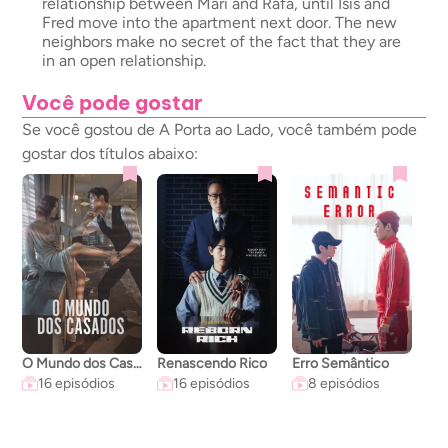
relationship between Mari and Rafa, until Isis and
Fred move into the apartment next door. The new
neighbors make no secret of the fact that they are
in an open relationship.
Você pode gostar
Se você gostou de A Porta ao Lado, você também pode
gostar dos títulos abaixo:
O Mundo dos Casados
Renascendo Rico
Erro Semântico
A C
16 episódios
16 episódios
8 episódios