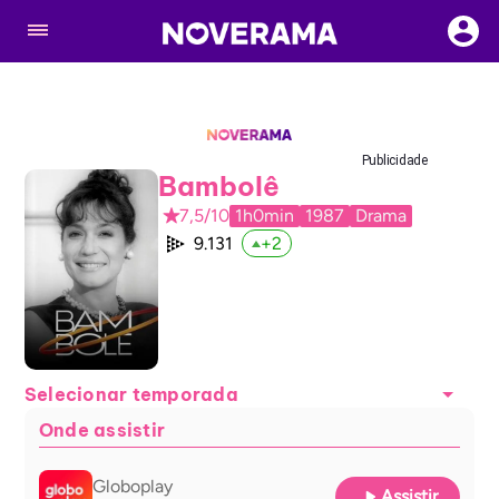
Publicidade
Bambolê
7,5/10
1h0min
1987
Drama
9.131
+
2
Selecionar temporada
Onde assistir
Globoplay
Assistir