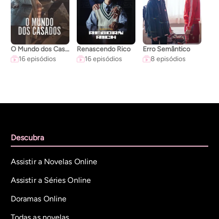
O Mundo dos Casados
Renascendo Rico
Erro Semântico
A C
16 episódios
16 episódios
8 episódios
Descubra
Assistir a Novelas Online
Assistir a Séries Online
Doramas Online
Todas as novelas