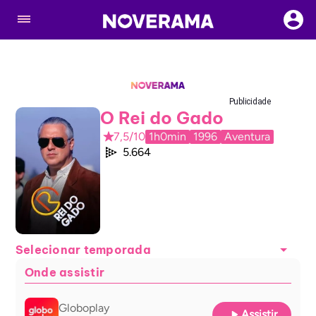
Publicidade
O Rei do Gado
7,5/10
1h0min
1996
Aventura
5.664
Selecionar temporada
Onde assistir
Globoplay
Assistir