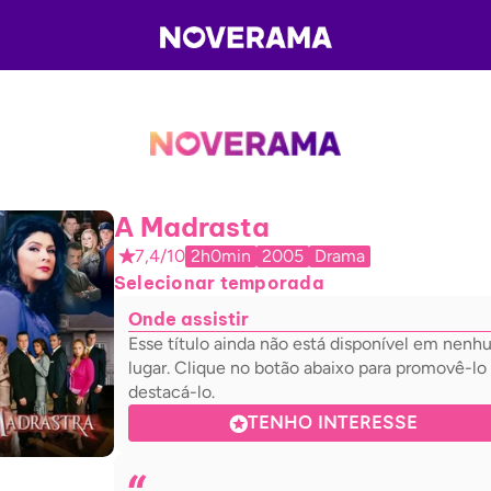
A Madrasta
7,4/10
2h0min
2005
Drama
Selecionar temporada
Onde assistir
Esse título ainda não está disponível em nen
lugar. Clique no botão abaixo para promovê-lo
destacá-lo.
TENHO INTERESSE