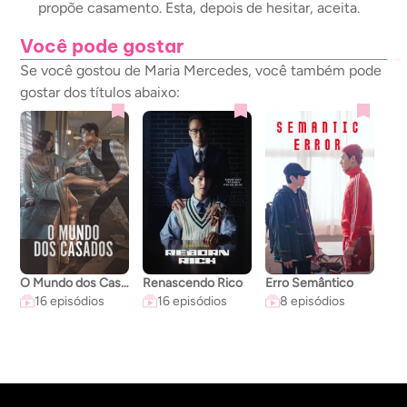
propõe casamento. Esta, depois de hesitar, aceita.
Você pode gostar
Se você gostou de Maria Mercedes, você também pode
gostar dos títulos abaixo:
O Mundo dos Casados
Renascendo Rico
Erro Semântico
A C
16 episódios
16 episódios
8 episódios