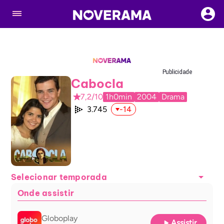
Publicidade
Cabocla
7,2/10
1h0min
2004
Drama
3.745
-14
Selecionar temporada
Onde assistir
Globoplay
Assistir