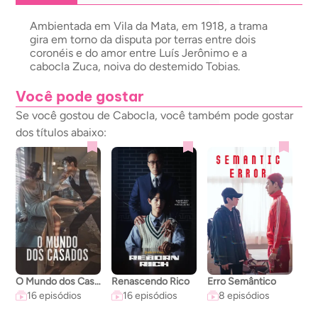
Ambientada em Vila da Mata, em 1918, a trama
gira em torno da disputa por terras entre dois
coronéis e do amor entre Luís Jerônimo e a
cabocla Zuca, noiva do destemido Tobias.
Você pode gostar
Se você gostou de Cabocla, você também pode gostar
dos títulos abaixo:
O Mundo dos Casados
Renascendo Rico
Erro Semântico
A C
16 episódios
16 episódios
8 episódios