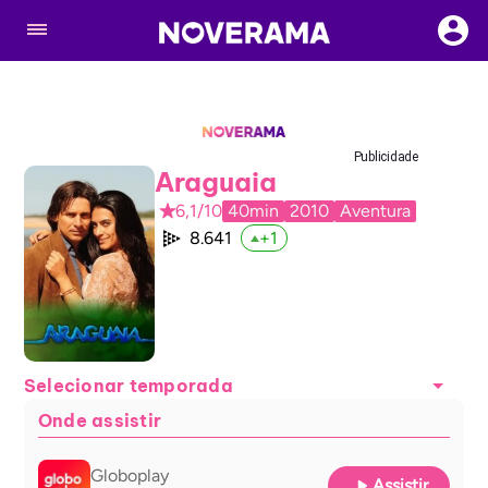
Publicidade
Araguaia
6,1/10
40min
2010
Aventura
8.641
+
1
Selecionar temporada
Onde assistir
Globoplay
Assistir