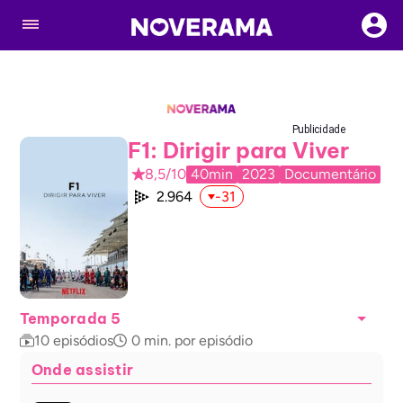
Publicidade
F1: Dirigir para Viver
8,5/10
40min
2023
Documentário
2.964
-31
Temporada 5
10
episódios
0
min. por episódio
Onde assistir