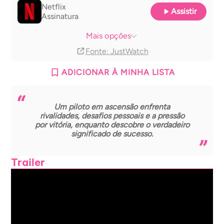
Netflix
Assistir
Assinatura
Netflix basic with Ads
Assinatura
Mais opções
Fonte
: JustWatch
ADICIONAR À MINHA LISTA
Um piloto em ascensão enfrenta
rivalidades, desafios pessoais e a pressão
por vitória, enquanto descobre o verdadeiro
significado de sucesso.
Trailer