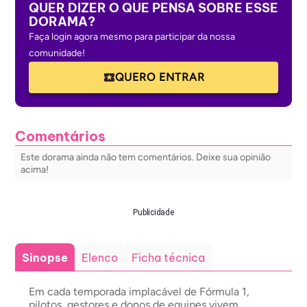
QUER DIZER O QUE PENSA SOBRE ESSE
DORAMA?
Faça login agora mesmo para participar da nossa
comunidade!
QUERO ENTRAR
Comentários
Este dorama ainda não tem comentários. Deixe sua opinião
acima!
Publicidade
Sinopse
Elenco
Ficha técnica
Em cada temporada implacável de Fórmula 1,
pilotos, gestores e donos de equipes vivem